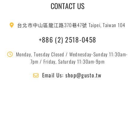
CONTACT US
台北市中山區龍江路370巷47號 Taipei, Taiwan 104
+886 (2) 2518-0458
Monday, Tuesday Closed / Wednesday-Sunday 11:30am-
7pm / Friday, Saturday 11:30am-9pm
Email Us: shop@gusto.tw