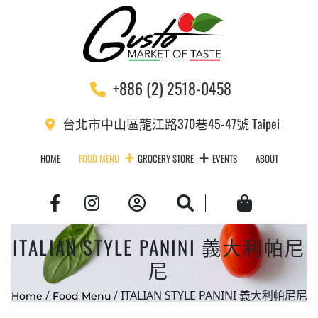
+886 (2) 2518-0458
台北市中山區龍江路370巷45-47號 Taipei
HOME
FOOD MENU
GROCERY STORE
EVENTS
ABOUT
Account
Search
Cart
ITALIAN STYLE PANINI 義大利帕尼
尼
/
/ ITALIAN STYLE PANINI 義大利帕尼尼
Home
Food Menu