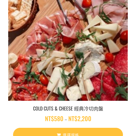
COLD CUTS & CHEESE 經典冷切肉盤
NT$
580
NT$
2,200
價
–
格
範
選擇規格