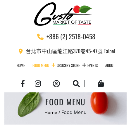
+886 (2) 2518-0458
台北市中山區龍江路370巷45-47號 Taipei
HOME
FOOD MENU
GROCERY STORE
EVENTS
ABOUT
Account
Search
Cart
FOOD MENU
/ Food Menu
Home