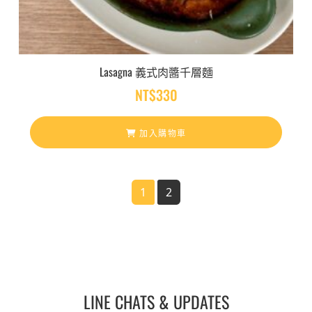
Lasagna 義式肉醬千層麵
NT$
330
加入購物車
Page navigation
1
2
Current Page
Page
LINE CHATS & UPDATES