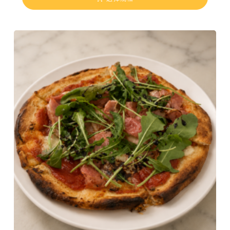
圍
：
N
T
$
5
8
0
到
N
T
$
2
,
2
0
0