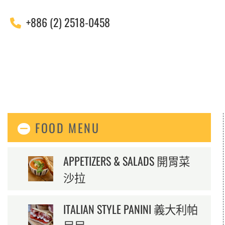
+886 (2) 2518-0458
FOOD MENU
APPETIZERS & SALADS 開胃菜
沙拉
ITALIAN STYLE PANINI 義大利帕