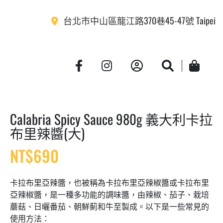
台北市中山區龍江路370巷45-47號 Taipei
Account
Search
Cart
Calabria Spicy Sauce 980g 義大利卡拉
布里辣醬(大)
NT$
690
卡拉布里亞辣醬，也被稱為卡拉布里亞辣椒醬或卡拉布里
亞辣椒醬，是一種多功能的調味醬，由辣椒、茄子、栽培
蘑菇、日曬番茄、朝鮮薊和牛至製成。以下是一些常見的
使用方法：