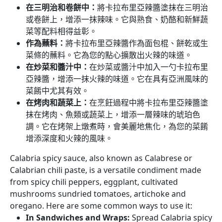
在三明治和卷餅中：
將卡拉布里亞辣醬塗抹在三明治
或卷餅上，增添一抹辣味。它與熟食、奶酪和新鮮蔬
菜等配料相得益彰。
作為蘸料：
將卡拉布里亞辣醬作為面包棍、餅乾或生
菜條的蘸料。它為您的點心擴散出火辣的味道。
在炒菜和醬汁中：
在炒菜或醬汁中加入一勺卡拉布里
亞辣醬，增添一抹火辣的味道。它在具有亞洲風味的
菜餚中尤其有效。
在烤肉和蔬菜上：
在烹飪過程中將卡拉布里亞辣醬塗
抹在烤肉、魚類或蔬菜上，增添一層辣味的琥珀色
調。它在烤架上燉煮時，會美麗地焦化，為您的菜餚
增添深度和火辣的風味。
Calabria spicy sauce, also known as Calabrese or
Calabrian chili paste, is a versatile condiment made
from spicy chili peppers, eggplant, cultivated
mushrooms sundried tomatoes, artichoke and
oregano. Here are some common ways to use it:
In Sandwiches and Wraps
:
Spread Calabria spicy