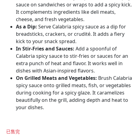
sauce on sandwiches or wraps to add a spicy kick.
It complements ingredients like deli meats,
cheese, and fresh vegetables.
As a Dip
:
Serve Calabria spicy sauce as a dip for
breadsticks, crackers, or crudité. It adds a fiery
kick to your snack spread.
In Stir-Fries and Sauces
:
Add a spoonful of
Calabria spicy sauce to stir-fries or sauces for an
extra punch of heat and flavor. It works well in
dishes with Asian-inspired flavors.
On Grilled Meats and Vegetables
:
Brush Calabria
spicy sauce onto grilled meats, fish, or vegetables
during cooking for a spicy glaze. It caramelizes
beautifully on the grill, adding depth and heat to
your dishes.
已售完