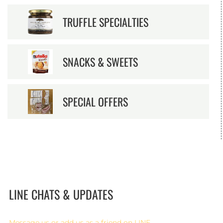
TRUFFLE SPECIALTIES
SNACKS & SWEETS
SPECIAL OFFERS
LINE CHATS & UPDATES
Message us or add us as a friend on LINE