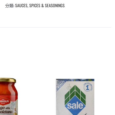
分類:
SAUCES, SPICES & SEASONINGS