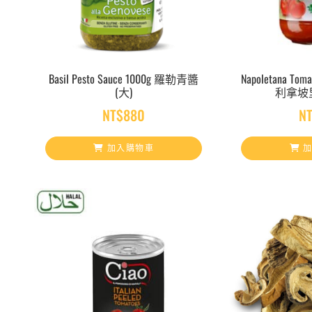
Basil Pesto Sauce 1000g 羅勒青醬
Napoletana To
(大)
利拿坡
NT$
880
N
加入購物車
加