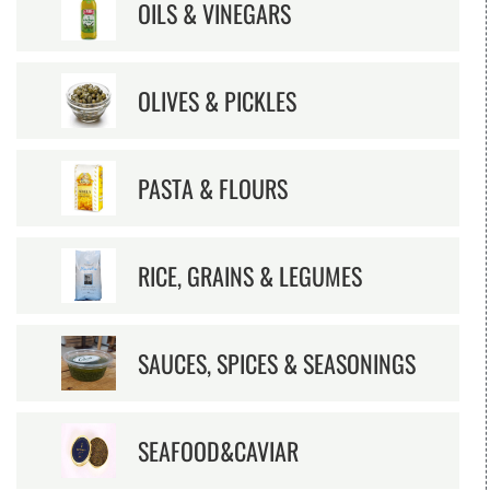
OILS & VINEGARS
OLIVES & PICKLES
PASTA & FLOURS
RICE, GRAINS & LEGUMES
SAUCES, SPICES & SEASONINGS
SEAFOOD&CAVIAR