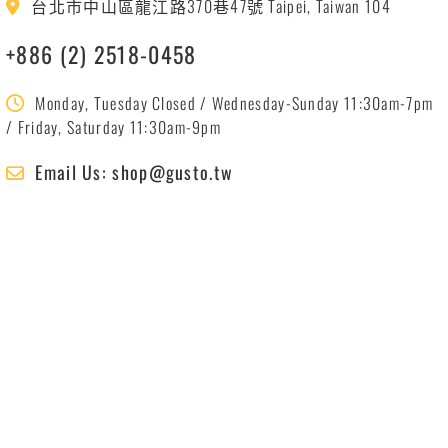
台北市中山區龍江路370巷47號 Taipei, Taiwan 104
+886 (2) 2518-0458
Monday, Tuesday Closed / Wednesday-Sunday 11:30am-7pm
/ Friday, Saturday 11:30am-9pm
Email Us: shop@gusto.tw