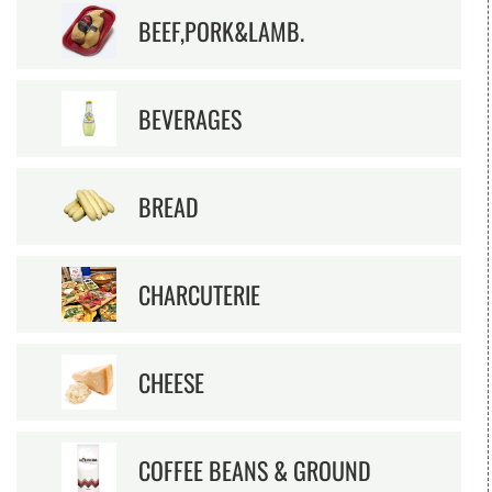
BEEF,PORK&LAMB.
BEVERAGES
BREAD
CHARCUTERIE
CHEESE
COFFEE BEANS & GROUND