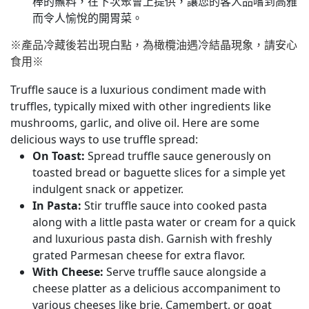
棒的蘸料，在下次聚會上提供，讓您的客人品嚐到高雅
而令人愉悅的開胃菜。
※產品冷藏後若出現白點，為橄欖油遇冷結晶現象，請安心
食用※
Truffle sauce is a luxurious condiment made with
truffles, typically mixed with other ingredients like
mushrooms, garlic, and olive oil. Here are some
delicious ways to use truffle spread:
On Toast
:
Spread truffle sauce generously on
toasted bread or baguette slices for a simple yet
indulgent snack or appetizer.
In Pasta
:
Stir truffle sauce into cooked pasta
along with a little pasta water or cream for a quick
and luxurious pasta dish. Garnish with freshly
grated Parmesan cheese for extra flavor.
With Cheese
:
Serve truffle sauce alongside a
cheese platter as a delicious accompaniment to
various cheeses like brie, Camembert, or goat