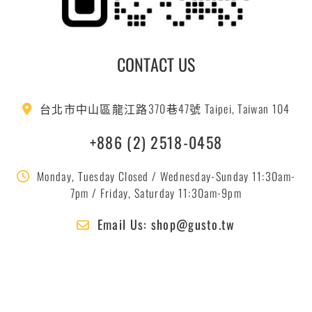
CONTACT US
台北市中山區龍江路370巷47號 Taipei, Taiwan 104
+886 (2) 2518-0458
Monday, Tuesday Closed / Wednesday-Sunday 11:30am-
7pm / Friday, Saturday 11:30am-9pm
Email Us: shop@gusto.tw