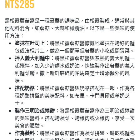
NT$
285
黑松露蘑菇醬是一種豪華的調味品，由松露製成，通常與其
他配料混合，如蘑菇、大蒜和橄欖油。以下是一些美味的使
用方法：
塗抹在吐司上
：
將黑松露蘑菇醬慷慨地塗抹在烤好的麵
包或法棍片上，做為一個簡單但奢華的小吃或開胃菜。
拌入義大利麵中
：
將黑松露蘑菇醬與煮熟的義大利麵一
起攪拌，加入少許麵水或奶油，快速製作出奢華的義大
利麵菜餚。撒上新鮮磨碎的帕馬森芝士增添額外的風
味。
搭配奶酪
：
將黑松露蘑菇醬與奶酪搭配在一起，作為各
種奶酪拼盤的美味配料，如布里、卡門貝爾或羊奶芝
士。
製作三明治或捲餅
：
將黑松露蘑菇醬作為三明治或捲餅
的美味醬料。搭配烤蔬菜、烤雞肉或火雞肉，享受一次
美食的體驗。
作為蘸料
：
將黑松露蘑菇醬作為蔬菜拼盤、餅乾或麵包