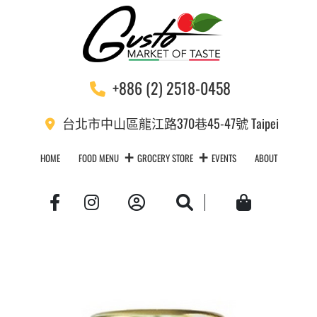
+886 (2) 2518-0458
台北市中山區龍江路370巷45-47號 Taipei
HOME
FOOD MENU
GROCERY STORE
EVENTS
ABOUT
Account
Search
Cart