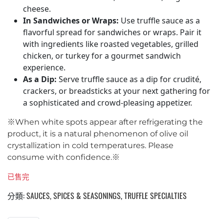
cheese.
In Sandwiches or Wraps
:
Use truffle sauce as a
flavorful spread for sandwiches or wraps. Pair it
with ingredients like roasted vegetables, grilled
chicken, or turkey for a gourmet sandwich
experience.
As a Dip
:
Serve truffle sauce as a dip for crudité,
crackers, or breadsticks at your next gathering for
a sophisticated and crowd-pleasing appetizer.
※When white spots appear after refrigerating the
product, it is a natural phenomenon of olive oil
crystallization in cold temperatures. Please
consume with confidence.※
已售完
分類:
SAUCES, SPICES & SEASONINGS
,
TRUFFLE SPECIALTIES