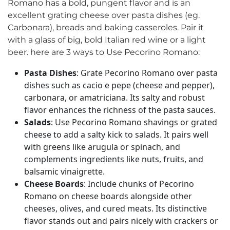
Romano has a bold, pungent flavor and is an
excellent grating cheese over pasta dishes (eg.
Carbonara), breads and baking casseroles. Pair it
with a glass of big, bold Italian red wine or a light
beer. here are 3 ways to Use Pecorino Romano:
Pasta Dishes
: Grate Pecorino Romano over pasta
dishes such as cacio e pepe (cheese and pepper),
carbonara, or amatriciana. Its salty and robust
flavor enhances the richness of the pasta sauces.
Salads
: Use Pecorino Romano shavings or grated
cheese to add a salty kick to salads. It pairs well
with greens like arugula or spinach, and
complements ingredients like nuts, fruits, and
balsamic vinaigrette.
Cheese Boards
: Include chunks of Pecorino
Romano on cheese boards alongside other
cheeses, olives, and cured meats. Its distinctive
flavor stands out and pairs nicely with crackers or