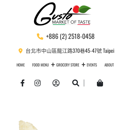
+886 (2) 2518-0458
台北市中山區龍江路370巷45-47號 Taipei
HOME
FOOD MENU
GROCERY STORE
EVENTS
ABOUT
Account
Search
Cart