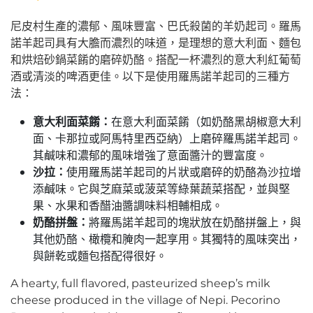
尼皮村生產的濃郁、風味豐富、巴氏殺菌的羊奶起司。羅馬
諾羊起司具有大膽而濃烈的味道，是理想的意大利面、麵包
和烘焙砂鍋菜餚的磨碎奶酪。搭配一杯濃烈的意大利紅葡萄
酒或清淡的啤酒更佳。以下是使用羅馬諾羊起司的三種方
法：
意大利面菜餚：
在意大利面菜餚（如奶酪黑胡椒意大利
面、卡那拉或阿馬特里西亞納）上磨碎羅馬諾羊起司。
其鹹味和濃郁的風味增強了意面醬汁的豐富度。
沙拉：
使用羅馬諾羊起司的片狀或磨碎的奶酪為沙拉增
添鹹味。它與芝麻菜或菠菜等綠葉蔬菜搭配，並與堅
果、水果和香醋油醬調味料相輔相成。
奶酪拼盤：
將羅馬諾羊起司的塊狀放在奶酪拼盤上，與
其他奶酪、橄欖和腌肉一起享用。其獨特的風味突出，
與餅乾或麵包搭配得很好。
A hearty, full flavored, pasteurized sheep’s milk
cheese produced in the village of Nepi. Pecorino