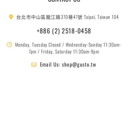
台北市中山區龍江路370巷47號 Taipei, Taiwan 104
+886 (2) 2518-0458
Monday, Tuesday Closed / Wednesday-Sunday 11:30am-
7pm / Friday, Saturday 11:30am-9pm
Email Us: shop@gusto.tw