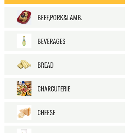
BEEF,PORK&LAMB.
BEVERAGES
BREAD
CHARCUTERIE
CHEESE