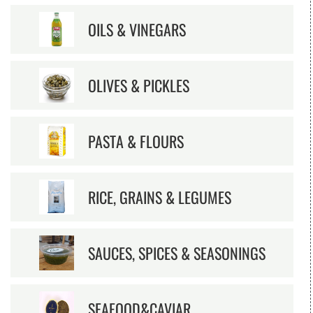
OILS & VINEGARS
OLIVES & PICKLES
PASTA & FLOURS
RICE, GRAINS & LEGUMES
SAUCES, SPICES & SEASONINGS
SEAFOOD&CAVIAR