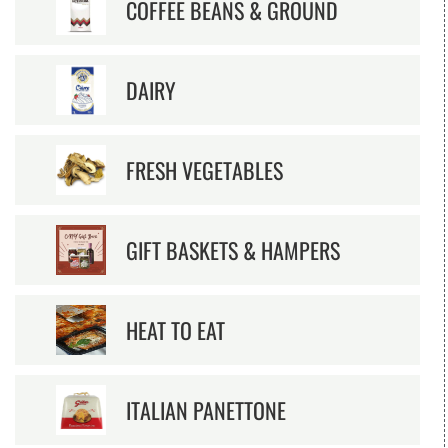
COFFEE BEANS & GROUND
DAIRY
FRESH VEGETABLES
GIFT BASKETS & HAMPERS
HEAT TO EAT
ITALIAN PANETTONE