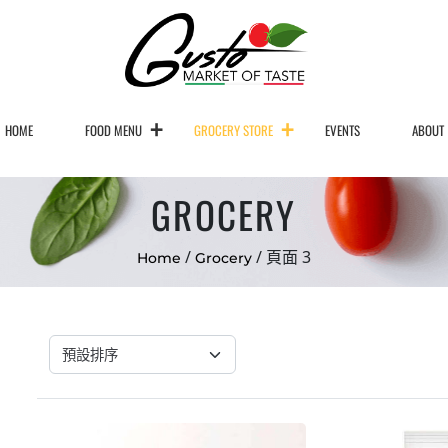
HOME
FOOD MENU
GROCERY STORE
EVENTS
ABOUT
GROCERY
/
/ 頁面 3
Home
Grocery