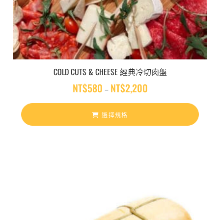
COLD CUTS & CHEESE 經典冷切肉盤
NT$
580
NT$
2,200
價
–
格
範
選擇規格
圍
：
N
T
$
5
8
0
到