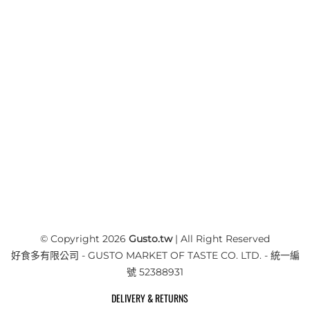
© Copyright 2026
Gusto.tw
| All Right Reserved
好食多有限公司 - GUSTO MARKET OF TASTE CO. LTD. - 統一編
號 52388931
DELIVERY & RETURNS