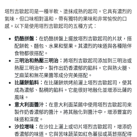
塔烈吉歐起司是一種半軟、塗抹成熟的起司。它具有濃烈的
氣味，但口味相對溫和，帶有獨特的果味和非常愉悅的口
感。以下是使用塔烈吉歐起司的五種方式：
奶酪拼盤：
在奶酪拼盤上擺放塔烈吉歐起司的片狀，搭
配餅乾、麵包、水果和堅果。其濃烈的味道與各種陪伴
食物都很搭配。
三明治和熱壓三明治：
將塔烈吉歐起司添加到三明治或
熱壓三明治中，製作出奶香濃郁的餡料。它與熟火腿、
芝麻菜和無花果醬等成分完美搭配。
比薩餅餡料：
在比薩餅烘烤前灑上塔烈吉歐起司，使其
成為濃郁、黏稠的餡料。它能很好地融化並增添比薩的
風味。
意大利面醬汁：
在意大利面菜餚中使用塔烈吉歐起司來
製作奶香濃郁的醬汁。將其融化到醬汁中，增添豐富的
味道和深度。
沙拉增味：
在沙拉上灑上或切片塔烈吉歐起司，增添奶
香濃郁的味道。它與苦味蔬菜如紅色蕃茄或萵苣搭配得