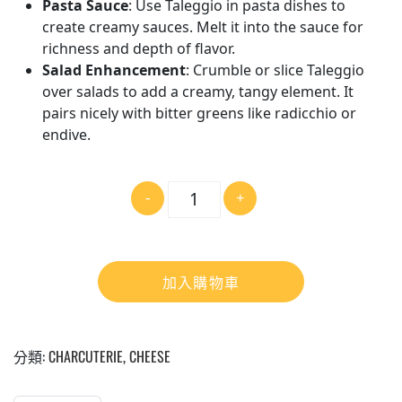
Pasta Sauce
: Use Taleggio in pasta dishes to
create creamy sauces. Melt it into the sauce for
richness and depth of flavor.
Salad Enhancement
: Crumble or slice Taleggio
over salads to add a creamy, tangy element. It
pairs nicely with bitter greens like radicchio or
endive.
數
-
+
量
加入購物車
分類:
CHARCUTERIE
,
CHEESE