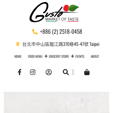
+886 (2) 2518-0458
台北市中山區龍江路370巷45-47號 Taipei
HOME
FOOD MENU
GROCERY STORE
EVENTS
ABOUT
Account
Search
Cart