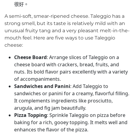
很好。
A semi-soft, smear-ripened cheese. Taleggio has a
strong smell, but its taste is relatively mild with an
unusual fruity tang and a very pleasant melt-in-the-
mouth feel. Here are five ways to use Taleggio
cheese:
Cheese Board
: Arrange slices of Taleggio on a
cheese board with crackers, bread, fruits, and
nuts. Its bold flavor pairs excellently with a variety
of accompaniments.
Sandwiches and Panini
: Add Taleggio to
sandwiches or panini for a creamy, flavorful filling.
It complements ingredients like prosciutto,
arugula, and fig jam beautifully.
Pizza Topping
: Sprinkle Taleggio on pizza before
baking for a rich, gooey topping. It melts well and
enhances the flavor of the pizza.