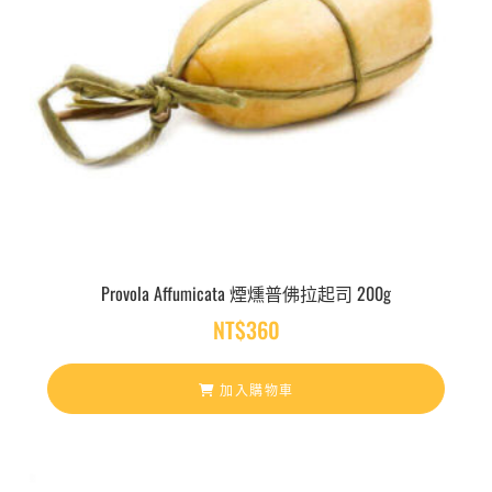
N
T
$
2
,
2
0
0
Provola Affumicata 煙燻普佛拉起司 200g
NT$
360
加入購物車