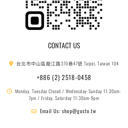
CONTACT US
台北市中山區龍江路370巷47號 Taipei, Taiwan 104
+886 (2) 2518-0458
Monday, Tuesday Closed / Wednesday-Sunday 11:30am-
7pm / Friday, Saturday 11:30am-9pm
Email Us: shop@gusto.tw