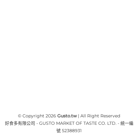
© Copyright 2026
Gusto.tw
| All Right Reserved
好食多有限公司 - GUSTO MARKET OF TASTE CO. LTD. - 統一編
號 52388931