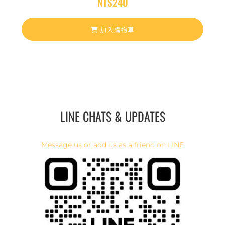
NT$
240
加入購物車
LINE CHATS & UPDATES
Message us or add us as a friend on LINE