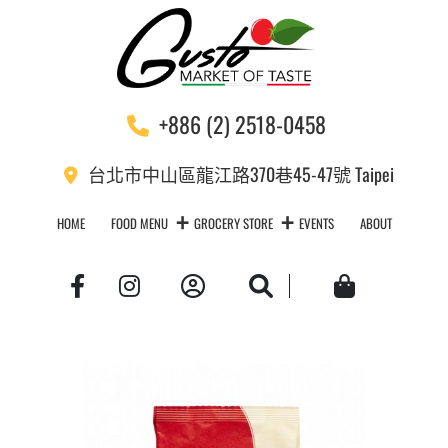
+886 (2) 2518-0458
台北市中山區龍江路370巷45-47號 Taipei
HOME
FOOD MENU
GROCERY STORE
EVENTS
ABOUT
Account
Search
Cart