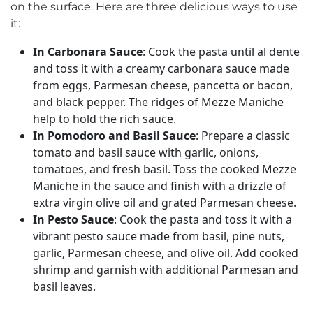
on the surface. Here are three delicious ways to use
it:
In Carbonara Sauce
: Cook the pasta until al dente
and toss it with a creamy carbonara sauce made
from eggs, Parmesan cheese, pancetta or bacon,
and black pepper. The ridges of Mezze Maniche
help to hold the rich sauce.
In Pomodoro and Basil Sauce
: Prepare a classic
tomato and basil sauce with garlic, onions,
tomatoes, and fresh basil. Toss the cooked Mezze
Maniche in the sauce and finish with a drizzle of
extra virgin olive oil and grated Parmesan cheese.
In Pesto Sauce
: Cook the pasta and toss it with a
vibrant pesto sauce made from basil, pine nuts,
garlic, Parmesan cheese, and olive oil. Add cooked
shrimp and garnish with additional Parmesan and
basil leaves.