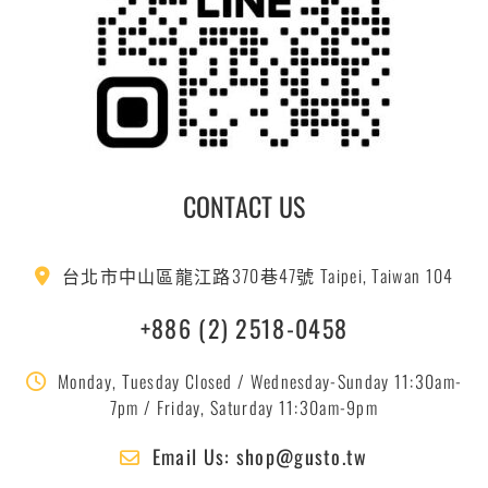
CONTACT US
台北市中山區龍江路370巷47號 Taipei, Taiwan 104
+886 (2) 2518-0458
Monday, Tuesday Closed / Wednesday-Sunday 11:30am-
7pm / Friday, Saturday 11:30am-9pm
Email Us: shop@gusto.tw