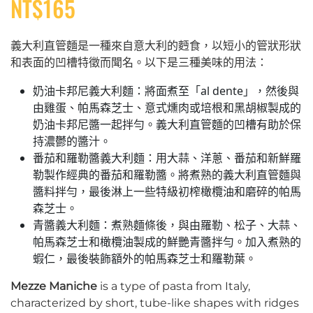
NT$
165
義大利直管麵是一種來自意大利的麪食，以短小的管狀形狀
和表面的凹槽特徵而聞名。以下是三種美味的用法：
奶油卡邦尼義大利麵：將面煮至「al dente」，然後與
由雞蛋、帕馬森芝士、意式燻肉或培根和黑胡椒製成的
奶油卡邦尼醬一起拌勻。義大利直管麵的凹槽有助於保
持濃鬱的醬汁。
番茄和羅勒醬義大利麵：用大蒜、洋蔥、番茄和新鮮羅
勒製作經典的番茄和羅勒醬。將煮熟的義大利直管麵與
醬料拌勻，最後淋上一些特級初榨橄欖油和磨碎的帕馬
森芝士。
青醬義大利麵：煮熟麵條後，與由羅勒、松子、大蒜、
帕馬森芝士和橄欖油製成的鮮艷青醬拌勻。加入煮熟的
蝦仁，最後裝飾額外的帕馬森芝士和羅勒葉。
Mezze Maniche
is a type of pasta from Italy,
characterized by short, tube-like shapes with ridges