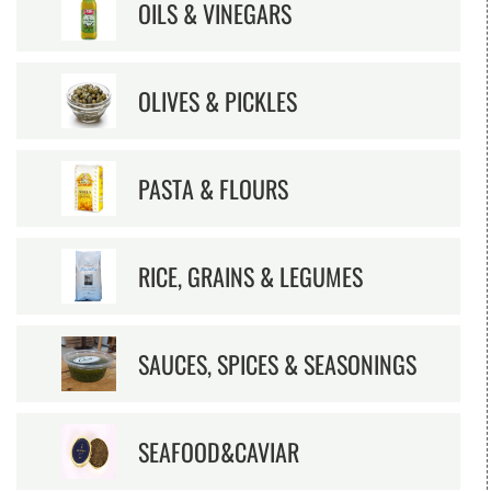
OILS & VINEGARS
OLIVES & PICKLES
PASTA & FLOURS
RICE, GRAINS & LEGUMES
SAUCES, SPICES & SEASONINGS
SEAFOOD&CAVIAR