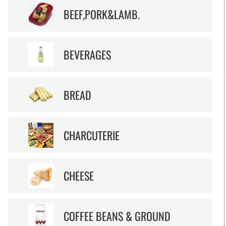
BEEF,PORK&LAMB.
BEVERAGES
BREAD
CHARCUTERIE
CHEESE
COFFEE BEANS & GROUND