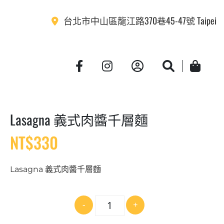
台北市中山區龍江路370巷45-47號 Taipei
Account
Search
Cart
Lasagna 義式肉醬千層麵
NT$
330
Lasagna 義式肉醬千層麵
數
-
+
量