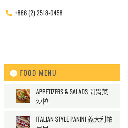
+886 (2) 2518-0458
FOOD MENU
APPETIZERS & SALADS 開胃菜
沙拉
ITALIAN STYLE PANINI 義大利帕