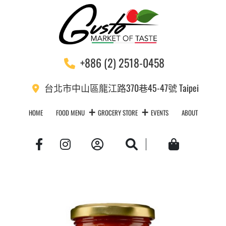
+886 (2) 2518-0458
台北市中山區龍江路370巷45-47號 Taipei
HOME
FOOD MENU
GROCERY STORE
EVENTS
ABOUT
Account
Search
Cart