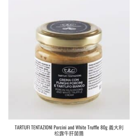
TARTUFI TENTAZIONI Porcini and White Truffle 80g 義大利
松露牛肝菌醬