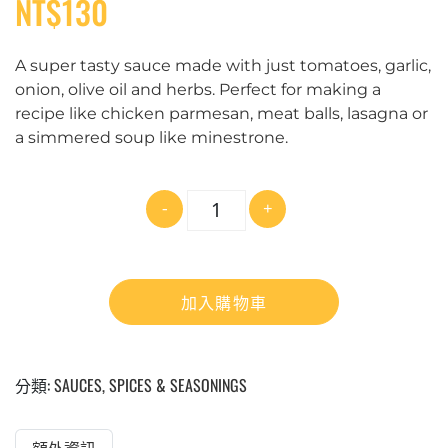
NT$
130
A super tasty sauce made with just tomatoes, garlic,
onion, olive oil and herbs. Perfect for making a
recipe like chicken parmesan, meat balls, lasagna or
a simmered soup like minestrone.
數
-
+
量
加入購物車
分類:
SAUCES, SPICES & SEASONINGS