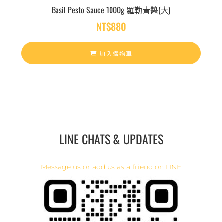
Basil Pesto Sauce 1000g 羅勒青醬(大)
NT$
880
加入購物車
LINE CHATS & UPDATES
Message us or add us as a friend on LINE