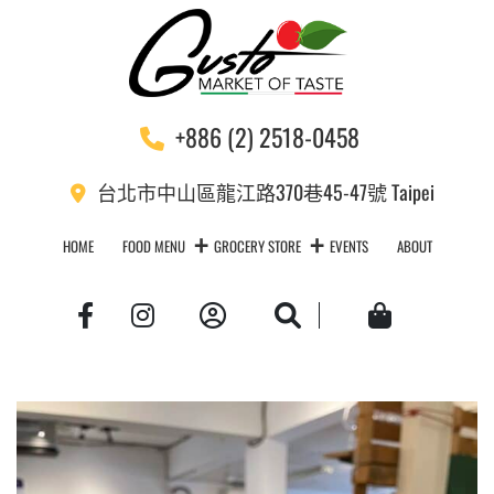
+886 (2) 2518-0458
台北市中山區龍江路370巷45-47號 Taipei
HOME
FOOD MENU
GROCERY STORE
EVENTS
ABOUT
Account
Search
Cart