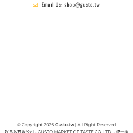
Email Us: shop@gusto.tw
© Copyright 2026
Gusto.tw
| All Right Reserved
好食多有限公司 - GUSTO MARKET OF TASTE CO. LTD. - 統一編