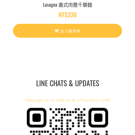
Lasagna 義式肉醬千層麵
NT$
330
加入購物車
LINE CHATS & UPDATES
Message us or add us as a friend on LINE