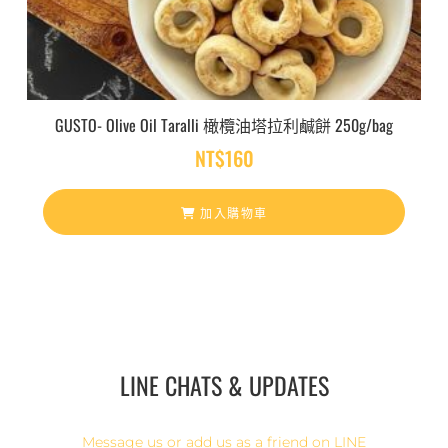
GUSTO- Olive Oil Taralli 橄欖油塔拉利鹹餅 250g/bag
NT$
160
加入購物車
LINE CHATS & UPDATES
Message us or add us as a friend on LINE