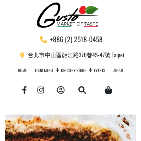
+886 (2) 2518-0458
台北市中山區龍江路370巷45-47號 Taipei
HOME
FOOD MENU
GROCERY STORE
EVENTS
ABOUT
Account
Search
Cart