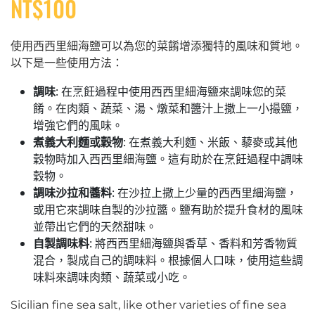
NT$
100
使用西西里細海鹽可以為您的菜餚增添獨特的風味和質地。
以下是一些使用方法：
調味
: 在烹飪過程中使用西西里細海鹽來調味您的菜
餚。在肉類、蔬菜、湯、燉菜和醬汁上撒上一小撮鹽，
增強它們的風味。
煮義大利麵或穀物
: 在煮義大利麵、米飯、藜麥或其他
穀物時加入西西里細海鹽。這有助於在烹飪過程中調味
穀物。
調味沙拉和醬料
: 在沙拉上撒上少量的西西里細海鹽，
或用它來調味自製的沙拉醬。鹽有助於提升食材的風味
並帶出它們的天然甜味。
自製調味料
: 將西西里細海鹽與香草、香料和芳香物質
混合，製成自己的調味料。根據個人口味，使用這些調
味料來調味肉類、蔬菜或小吃。
Sicilian fine sea salt, like other varieties of fine sea