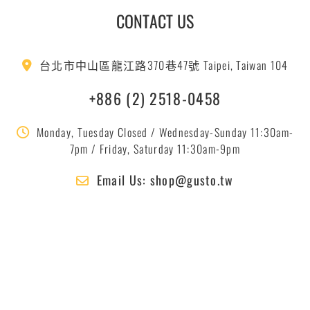
CONTACT US
台北市中山區龍江路370巷47號 Taipei, Taiwan 104
+886 (2) 2518-0458
Monday, Tuesday Closed / Wednesday-Sunday 11:30am-
7pm / Friday, Saturday 11:30am-9pm
Email Us: shop@gusto.tw