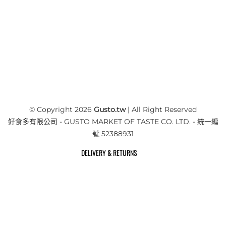
© Copyright 2026
Gusto.tw
| All Right Reserved
好食多有限公司 - GUSTO MARKET OF TASTE CO. LTD. - 統一編
號 52388931
DELIVERY & RETURNS