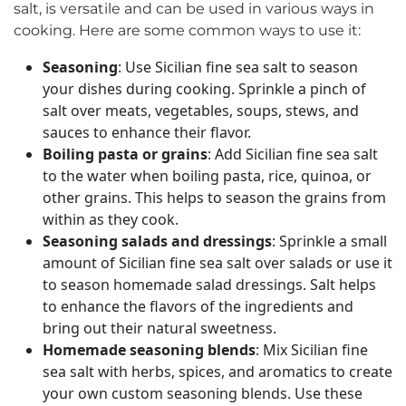
salt, is versatile and can be used in various ways in
cooking. Here are some common ways to use it:
Seasoning
: Use Sicilian fine sea salt to season
your dishes during cooking. Sprinkle a pinch of
salt over meats, vegetables, soups, stews, and
sauces to enhance their flavor.
Boiling pasta or grains
: Add Sicilian fine sea salt
to the water when boiling pasta, rice, quinoa, or
other grains. This helps to season the grains from
within as they cook.
Seasoning salads and dressings
: Sprinkle a small
amount of Sicilian fine sea salt over salads or use it
to season homemade salad dressings. Salt helps
to enhance the flavors of the ingredients and
bring out their natural sweetness.
Homemade seasoning blends
: Mix Sicilian fine
sea salt with herbs, spices, and aromatics to create
your own custom seasoning blends. Use these