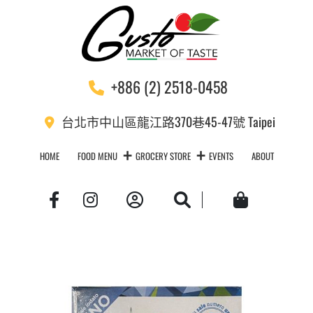
+886 (2) 2518-0458
台北市中山區龍江路370巷45-47號 Taipei
HOME
FOOD MENU
GROCERY STORE
EVENTS
ABOUT
Account
Search
Cart