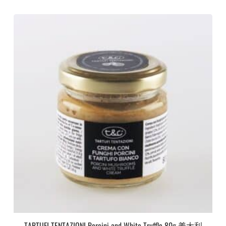
TARTUFI TENTAZIONI Porcini and White Truffle 80g 義大利