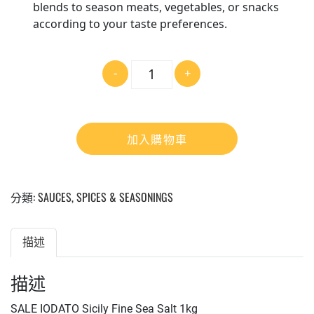
blends to season meats, vegetables, or snacks
according to your taste preferences.
數
-
+
量
加入購物車
分類:
SAUCES, SPICES & SEASONINGS
描述
描述
SALE IODATO Sicily Fine Sea Salt 1kg